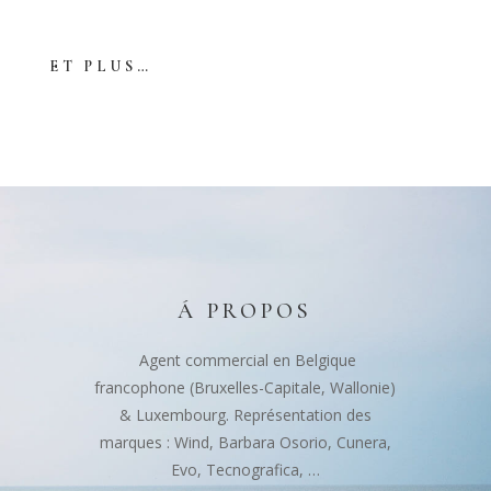
ET PLUS…
Á PROPOS
Agent commercial en Belgique
francophone (Bruxelles-Capitale, Wallonie)
& Luxembourg. Représentation des
marques : Wind, Barbara Osorio, Cunera,
Evo, Tecnografica, …